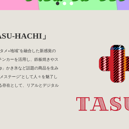
3
U-HACHI」
エンタメ×地域”を融合した新感覚の
チンカーを活用し、鉄板焼きやス
up」かき氷など話題の商品を生み
メステージ”として人々を魅了し
る存在として、リアルとデジタル